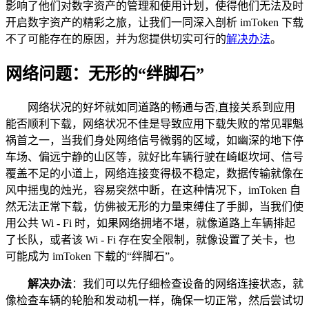
影响了他们对数字资产的管理和使用计划，使得他们无法及时
开启数字资产的精彩之旅，让我们一同深入剖析 imToken 下载
不了可能存在的原因，并为您提供切实可行的
解决办法
。
网络问题：无形的“绊脚石”
网络状况的好坏就如同道路的畅通与否,直接关系到应用
能否顺利下载，网络状况不佳是导致应用下载失败的常见罪魁
祸首之一，当我们身处网络信号微弱的区域，如幽深的地下停
车场、偏远宁静的山区等，就好比车辆行驶在崎岖坎坷、信号
覆盖不足的小道上，网络连接变得极不稳定，数据传输就像在
风中摇曳的烛光，容易突然中断，在这种情况下，imToken 自
然无法正常下载，仿佛被无形的力量束缚住了手脚，当我们使
用公共 Wi - Fi 时，如果网络拥堵不堪，就像道路上车辆排起
了长队，或者该 Wi - Fi 存在安全限制，就像设置了关卡，也
可能成为 imToken 下载的“绊脚石”。
解决办法
：我们可以先仔细检查设备的网络连接状态，就
像检查车辆的轮胎和发动机一样，确保一切正常，然后尝试切