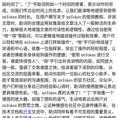
段时间了”，“了”字助词宛如一个时间的使者，表示动作的完
成，向我们传达出时间上的信息，让我们能清晰地感受到使用
imToken 的时长。 在用户撰写关于 imToken 的使用教程、评测
文章时，助词的合理运用就像是给文章注入了一股鲜活的生命
力，能够极大地增强文章的可读性和逻辑性，通过恰当使用
“地”“得”等助词，可以更精准地描述操作过程和效果，用户可
以轻松地在 imToken 上进行转账操作”，“地”字巧妙地连接了
状语和中心语，就像一位指挥家，突出了操作的轻松程度，让
读者仿佛能亲身体验到操作的便捷；“使用 imToken 进行交
易，速度快得惊人”，“得”字引出补充说明的内容，如同放大
镜一般，强调了交易速度之快，给读者留下深刻的印象。 从
社区交流的层面来看，助词也如同一位贴心的社交小助手，有
助于营造良好的沟通氛围，在 imToken 的官方社区、论坛中，
用户们积极分享自己的经验和心得时，助词的使用能够让表达
更具情感色彩。“哇，imToken 真的太棒了！”“了”字就像一个
情感的放大器，加强了感叹的语气，生动地表达出用户对
imToken 的赞赏之情，让这种情感在社区中迅速传播开来。 在
技术文档和
开发
交流中，助词同样有着不可忽视的重要意义，