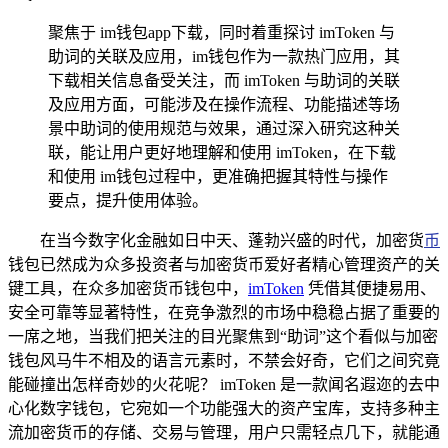
聚焦于 im钱包app下载，同时着重探讨 imToken 与
助词的关联及应用，im钱包作为一款热门应用，其
下载相关信息备受关注，而 imToken 与助词的关联
及应用方面，可能涉及在操作流程、功能描述等场
景中助词的使用规范与效果，通过深入研究这种关
联，能让用户更好地理解和使用 imToken，在下载
和使用 im钱包过程中，更准确把握其特性与操作
要点，提升使用体验。
在当今数字化金融如日中天、蓬勃兴盛的时代，加密货
币
钱包已然成为众多投资者与加密货币爱好者精心管理资产的关
键工具，在众多加密货币钱包中，
imToken
凭借其便捷易用、
安全可靠等显著特性，在竞争激烈的市场中稳稳占据了重要的
一席之地，当我们把关注的目光聚焦到“助词”这个看似与加密
钱包风马牛不相及的语言元素时，不禁会好奇，它们之间究竟
能碰撞出怎样奇妙的火花呢？ imToken 是一款闻名遐迩的去中
心化数字钱包，它宛如一个功能强大的资产宝库，支持多种主
流加密货币的存储、交易与管理，用户只需轻点几下，就能通