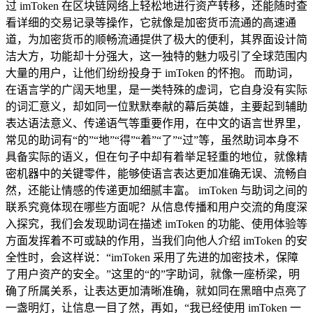
过 imToken 在区块链网络上轻松地进行资产转移，还能随时查
看详细的交易记录等操作，它就像是加密货币流通的高速通
道，为加密货币的顺畅流通提供了极大的便利，其界面设计简
洁大方，功能却十分强大，这一独特的魅力吸引了全球范围内
大量的用户，让他们纷纷投身于 imToken 的怀抱。 而助词，
在语言学的广阔天地里，是一类特殊的虚词，它自身没有实际
的词汇意义，却如同一位默默奉献的幕后英雄，主要起到辅助
表达语法意义、传递语气等重要作用，在中文的语言世界里，
常见的助词有“的”“地”“得”“着”“了”“过”等，虽然助词本身不
具备实际的语义，但在句子中却有着举足轻重的地位，就像精
密机器中的关键零件，能够使语言表达更加准确无误、流畅自
然，还能让情感的传递更加细腻丰富。 imToken 与助词之间的
联系究竟体现在哪些方面呢？从信息传播和用户交流的角度深
入探究，我们会发现助词在描述 imToken 的功能、使用体验等
方面发挥着不可或缺的作用，当我们向他人介绍 imToken 的安
全性时，会这样说：“imToken 采用了先进的加密技术，保障
了用户资产的安全。”这里的“的”字助词，就像一座桥梁，明
确了所属关系，让表达更加清晰准确，就如同在黑暗中点亮了
一盏明灯，让信息一目了然，再如，“我已经使用 imToken 一