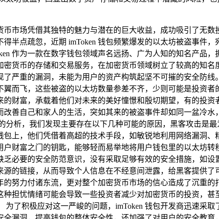
货币市场凭借其独特的魅力与潜在的巨大收益，成功吸引了无数
半点疏忽，近期 imToken 钱包频繁爆发的以太坊被盗事
oken 作为一款在数字钱包领域声名远扬、广为人知的知名产
加密货币的存储和交易服务，在加密货币领域树立了较高的知名
严重的漏洞，未能为用户的资产构筑起坚不可摧的安全防线。 据多
不翼而飞，这些被盗的以太坊数量参差不齐，少则可能是投资者
来的财富，承载着他们对未来的美好憧憬和殷切期望，有的投资
而改善自己和家人的生活，突如其来的被盗事件却如同一盆冷水
入的分析，我们发现主要存在以下几种可能的原因，黑客攻击是最
钱包上，他们凭借着高超的技术手段，如敏锐地利用网络漏洞、
用户财富之门的钥匙，能够轻而易举地将用户钱包里的以太坊转
包时，缺乏必要的安全防范意识，没有采取足够有效的安全措施，
的链接，从而导致个人信息在不经意间泄露，给黑客提供了可乘之
年的努力付诸东流，更对整个加密货币市场的信心造成了沉重的
这种担忧情绪可能会导致一些投资者减少对加密货币的投资，甚
为了积极应对这一严峻的问题，imToken 钱包开发商迅速
安全漏洞，提高钱包的整体安全性，还加强了对用户的安全教育