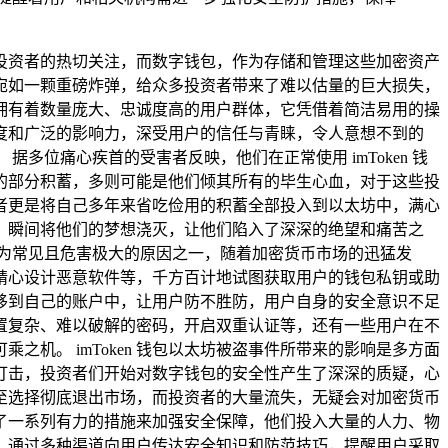
投资者的热切关注，而数字钱包，作为存储和管理这些加密资产
件，宛如一颗重磅炸弹，给众多投资者带来了难以估量的巨大损失，
品，拥有着数量庞大、忠诚度高的用户群体，它凭借着简洁易用的操
度和广泛的影响力，深受用户的信任与青睐，令人意想不到的
位痛心疾首的受害者反映，他们在正常使用 imToken 钱
的部分积蓄，多则可能是他们倾其所有的毕生心血，对于这些投
者更是将自己多年来省吃俭用的积蓄全部投入到以太坊中，满心
，瞬间将他们的梦想浇灭，让他们陷入了深深的绝望和痛苦之
为常见且危害极大的原因之一，随着加密货币市场的迅猛发
精心设计恶意软件等，千方百计地试图获取用户的钱包私钥或助
移到自己的账户中，让用户防不胜防，用户自身的安全意识不足
如设置复杂、难以破解的密码，开启双重认证等，还有一些用户在不
机。 imToken 钱包以太坊被盗事件所带来的影响是多方面
打击，投资者们开始对数字钱包的安全性产生了深深的质疑，心
至选择彻底退出市场，而投资者的大量流失，无疑会对加密货币
采取了一系列有力的措施来加强安全保障，他们投入大量的人力、物
，通过多种渠道向用户传达安全知识和防范技巧，提醒用户采取