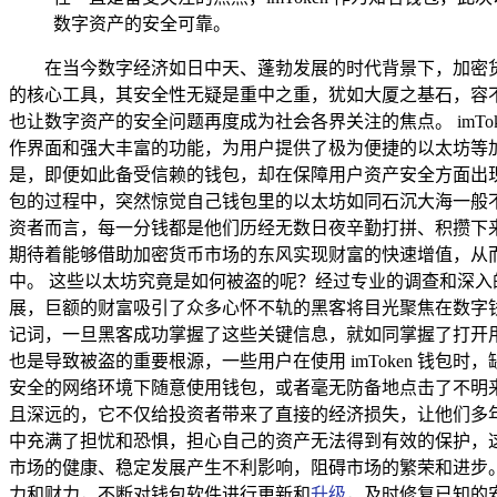
数字资产的安全可靠。
在当今数字经济如日中天、蓬勃发展的时代背景下，加密
的核心工具，其安全性无疑是重中之重，犹如大厦之基石，容不得
也让数字资产的安全问题再度成为社会各界关注的焦点。 imT
作界面和强大丰富的功能，为用户提供了极为便捷的以太坊等
是，即便如此备受信赖的钱包，却在保障用户资产安全方面出现了
包的过程中，突然惊觉自己钱包里的以太坊如同石沉大海一般
资者而言，每一分钱都是他们历经无数日夜辛勤打拼、积攒下
期待着能够借助加密货币市场的东风实现财富的快速增值，从
中。 这些以太坊究竟是如何被盗的呢？经过专业的调查和深
展，巨额的财富吸引了众多心怀不轨的黑客将目光聚焦在数字
记词，一旦黑客成功掌握了这些关键信息，就如同掌握了打开
也是导致被盗的重要根源，一些用户在使用 imToken 钱
安全的网络环境下随意使用钱包，或者毫无防备地点击了不明来源
且深远的，它不仅给投资者带来了直接的经济损失，让他们多
中充满了担忧和恐惧，担心自己的资产无法得到有效的保护，
市场的健康、稳定发展产生不利影响，阻碍市场的繁荣和进步。 
力和财力，不断对钱包软件进行更新和
升级
，及时修复已知的