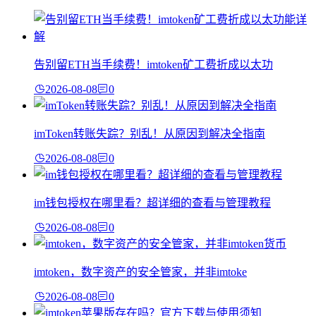
告别留ETH当手续费！imtoken矿工费折成以太功
2026-08-08
0
imToken转账失踪？别乱！从原因到解决全指南
2026-08-08
0
im钱包授权在哪里看？超详细的查看与管理教程
2026-08-08
0
imtoken，数字资产的安全管家，并非imtoke
2026-08-08
0