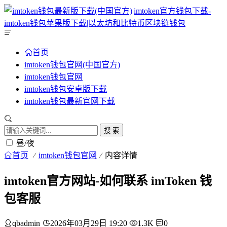
首页
imtoken钱包官网(中国官方)
imtoken钱包官网
imtoken钱包安卓版下载
imtoken钱包最新官网下载
搜 索
昼/夜
首页
imtoken钱包官网
内容详情
imtoken官方网站-如何联系 imToken 钱
包客服
qbadmin
2026年03月29日 19:20
1.3K
0