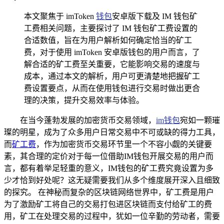
本文聚焦于 imToken
钱包
安卓版下载及 IM 钱包矿
工费相关问题，主要探讨了 IM 钱包矿工费设置的
合适数值，旨在为用户解析如何确定恰当的矿工
费，对于使用 imToken 安卓版钱包的用户而言，了
解合适的矿工费至关重要，它能影响交易的速度与
成本，通过本文的解析，用户可更清楚地把握矿工
费设置要点，从而在使用钱包进行交易时做出更合
理的决策，提升交易效率与体验。
在当今蓬勃发展的加密货币交易领域，
im钱包
宛如一颗璀
璨的明星，成为了众多用户日常交易中不可或缺的得力工具，
而
矿工费
，作为加密货币交易环节里一个不容小觑的关键要
素，其合理的定价对于每一位借助IM钱包开展交易的用户而
言，都有着举足轻重的意义，IM钱包的矿工费究竟设置为多
少才恰到好处呢？这无疑需要我们从多个维度展开深入且细致
的探究。 在神秘而复杂的区块链网络世界中，矿工费是用户
为了激励矿工将自己的交易打包进区块链而支付给矿工的费
用，矿工在处理交易的过程中，犹如一位辛勤的劳动者，需要