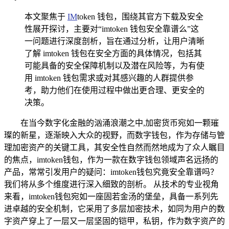
本文聚焦于
IM
token 钱包，围绕其官方下载及安全
性展开探讨，主要对“imtoken 钱包安全靠谱么”这
一问题进行深度剖析，旨在通过分析，让用户清晰
了解 imtoken 钱包在安全方面的具体情况，包括其
可能具备的安全保障机制以及潜在风险等，为有使
用 imtoken 钱包需求或对其感兴趣的人群提供参
考，助力他们在使用过程中做出更合理、更安全的
决策。
在当今数字化金融的汹涌浪潮之中,加密货币宛如一颗璀
璨的新星，逐渐映入大众的视野，而数字钱包，作为存储与管
理加密资产的关键工具，其安全性自然而然地成为了众人瞩目
的焦点，imtoken钱包，作为一款在数字钱包领域声名远扬的
产品，常常引发用户的疑问：imtoken钱包究竟安全靠谱吗？
我们将从多个维度进行深入细致的剖析。 从技术的专业视角
来看，imtoken钱包宛如一座固若金汤的堡垒，具备一系列先
进卓越的安全机制，它采用了多层加密技术，如同为用户的数
字资产穿上了一层又一层坚固的铠甲，私钥，作为数字资产的