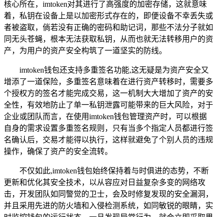
核心所在，imtoken对其进行了高强度的加密存储，这就意味
着，私钥在设备上是以加密形式存在的，即便设备不幸丢失或
者被盗取，倘若没有正确的密码和助记词，那些不法分子就如
同无头苍蝇，根本无法获取私钥，从而也就无法转移用户的资
产，为用户的资产安全构筑了一道坚实的防线。
imtoken钱包还支持多重签名功能,这无疑是为资产安全又
增添了一道保险，多重签名意味着在进行资产转移时，需要多
个授权方的签名才能完成交易，这一机制大大增加了资产的安
全性，有效地防止了单一私钥泄露可能带来的巨大风险，对于
企业或团队而言，在使用imtoken钱包管理资产时，可以根据
自身的需求设置多重签名规则，只有当多个指定人员都进行签
名确认后，交易才能得以执行，这样就避免了个别人员的违规
操作，确保了资产的安全流转。
不仅如此,imtoken钱包始终保持着与时俱进的态势，不断
更新和优化其安全技术，以从容应对日益复杂多变的网络攻
击，开发团队如同警觉的卫士，会及时修复发现的安全漏洞，
并且采用先进的防火墙和入侵检测系统，如同敏锐的眼睛，实