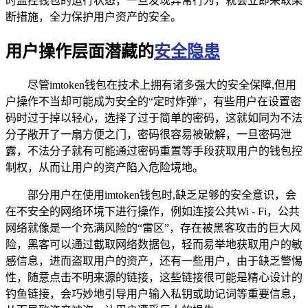
时监控钱包的运行状态，一旦发现异常行为，就会立即采取果
断措施，全力保护用户资产的安全。
用户操作层面潜藏的
安全隐患
尽管imtoken钱包在技术上拥有诸多强大的安全保障,但用
户操作不当却可能成为安全的“定时炸弹”，有些用户在设置密
码时过于掉以轻心，选择了过于简单的密码，这就如同为不法
分子敞开了一扇方便之门，密码很容易被破解，一旦密码泄
露，不法分子就有可能通过密码重置等手段获取用户的钱包控
制权，从而让用户的资产陷入危险境地。
部分用户在使用imtoken钱包时,缺乏足够的安全意识，会
在不安全的网络环境下进行操作，例如连接公共Wi - Fi，公共
网络就像是一个充满风险的“雷区”，存在被黑客攻击的巨大风
险，黑客可以通过截取网络数据包，轻而易举地获取用户的敏
感信息，进而盗取用户的资产，还有一些用户，由于缺乏警惕
性，随意点击不明来源的链接，这些链接很可能是精心设计的
钓鱼链接，会巧妙地引导用户输入私钥或助记词等重要信息，