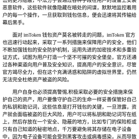
击则更为隐蔽，不法分子会通过各种手段在用户的设备上安装
恶意软件，这些软件就像隐藏在暗处的间谍，默默地监控着用
户的每一个操作，一旦获取到钱包信息，便会迅速将其传输给
幕后黑手。
面对 imToken 钱包资产莫名被转走的问题，imToken 官方
也迅速行动起来，采取了一系列措施来保障用户的安全，他们
不断加强钱包的安全防护机制，运用先进的加密技术和多重验
证方式，试图为用户打造一个坚不可摧的安全堡垒，官方还通
过各种渠道向用户普及安全知识，提高用户的安全意识，尽管
官方竭尽全力，但在这个充满诱惑和陷阱的虚拟世界里，仍然
无法完全杜绝资产被盗的风险。
用户自身也必须提高警惕,积极采取必要的安全措施来保
护自己的资产，用户要像守护自己的生命一样妥善保管好自己
的私钥和助记词，这些信息是打开钱包的关键，一旦泄露，资
产就会面临被盗的巨大风险，用户可以将私钥和助记词写在纸
上，然后存放在一个安全、隐蔽的地方，比如专门的保险柜或
只有自己知道的秘密地点，千万要避免将其存储在电子设备
中，因为电子设备可能会受到黑客攻击或病毒感染，从而导致