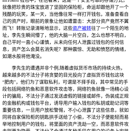
imToken 钱包中，在他看来，这是一个安全可靠的存储方式，
就像把珍贵的珠宝放进了坚固的保险柜，命运却跟他开了一个
残酷的玩笑，某一天，当他像往常一样打开钱包，准备查看自
己的资产时，眼前的景象让他如遭雷击：大部分资产竟然不翼
而飞！转账记录清晰地显示，这些
资产被转
往了一个陌生的地
址，李先生瞬间懵了，他的大脑一片空白，怎么也想不明白，
自己平时一直小心谨慎，从未向任何人泄露过钱包的任何信
息，资产怎么会莫名消失呢？那种震惊、无助和愤怒的情绪，
如潮水般将他淹没。
李先生的遭遇并非个例,随着虚拟货币市场的持续火热，
越来越多的不法分子将贪婪的目光投向了虚拟货币钱包这块
“肥肉”，他们为了谋取私利，可谓是不择手段，其中常见的手
段包括网络钓鱼和恶意软件攻击等，网络钓鱼就像一场精心设
计的骗局，不法分子通过发送虚假的链接或邮件，伪装成正规
的金融机构或钱包平台，诱导用户输入钱包的私钥或助记词等
重要信息，一旦用户放松警惕，不小心泄露了这些信息，就如
同将自家保险柜的钥匙拱手送给了小偷，不法分子便能轻而易
举地控制用户的钱包，将里面的资产洗劫一空，而恶意软件攻