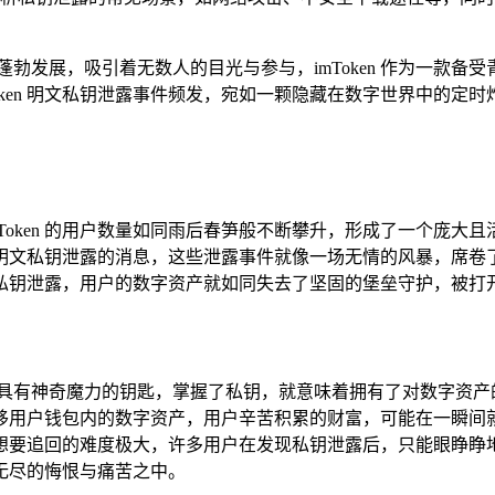
。
蓬勃发展，吸引着无数人的目光与参与，imToken 作为一款备受
Token 明文私钥泄露事件频发，宛如一颗隐藏在数字世界中的
Token 的用户数量如同雨后春笋般不断攀升，形成了一个庞
en 明文私钥泄露的消息，这些泄露事件就像一场无情的风暴，
私钥泄露，用户的数字资产就如同失去了坚固的堡垒守护，被打开
有神奇魔力的钥匙，掌握了私钥，就意味着拥有了对数字资产的绝对
移用户钱包内的数字资产，用户辛苦积累的财富，可能在一瞬间
想要追回的难度极大，许多用户在发现私钥泄露后，只能眼睁睁
无尽的悔恨与痛苦之中。