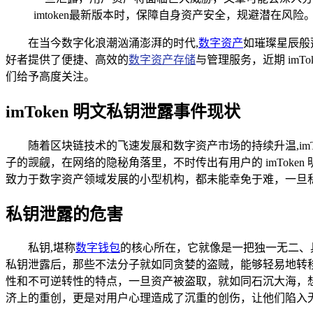
imtoken最新版本时，保障自身资产安全，规避潜在风险
在当今数字化浪潮汹涌澎湃的时代,
数字资产
如璀璨星辰般
好者提供了便捷、高效的
数字资产存储
与管理服务，近期 im
们给予高度关注。
imToken 明文私钥泄露事件现状
随着区块链技术的飞速发展和数字资产市场的持续升温,im
子的觊觎，在网络的隐秘角落里，不时传出有用户的 imTok
致力于数字资产领域发展的小型机构，都未能幸免于难，一旦
私钥泄露的危害
私钥,堪称
数字钱包
的核心所在，它就像是一把独一无二、具
私钥泄露后，那些不法分子就如同贪婪的盗贼，能够轻易地转
性和不可逆转性的特点，一旦资产被盗取，就如同石沉大海，
济上的重创，更是对用户心理造成了沉重的创伤，让他们陷入