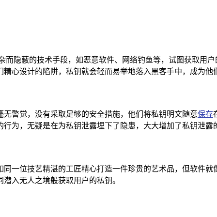
复杂而隐蔽的技术手段，如恶意软件、网络钓鱼等，试图获取用户
们精心设计的陷阱，私钥就会轻而易举地落入黑客手中，成为他
走却毫无警觉，没有采取足够的安全措施，他们将私钥明文随意
保存
的行为，无疑是在为私钥泄露埋下了隐患，大大增加了私钥泄露
全性，如同一位技艺精湛的工匠精心打造一件珍贵的艺术品，但软
同潜入无人之境般获取用户的私钥。