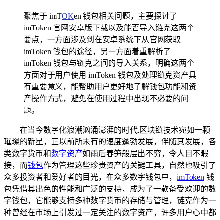
聚焦于 imT
OK
en 钱包相关问题，主要探讨了
imToken 官网安卓版下载以及能否导入链克这两个
要点，一方面涉及到在安卓系统下从官网获取
imToken 钱包的途径，另一方面着重解析了
imToken 钱包与链克之间的导入关系，明确这两个
方面对于用户使用 imToken 钱包及处理链克资产具
有重要意义，能帮助用户更好地了解钱包功能和资
产操作方式，避免在使用过程中出现不必要的问
题。
在当今数字化浪潮汹涌澎湃的时代,区块链技术宛如一颗
璀璨的新星，正以前所未有的速度蓬勃发展，伴随其发展，各
类数字货币和
数字资产
如雨后春笋般层出不穷，令人目不暇
接，而
钱包
作为管理这些珍贵资产的关键工具，自然也吸引了
众多投资者和爱好者的目光，在众多数字钱包中，
imToken
钱
包凭借其出色的性能和广泛的支持，成为了一款备受欢迎的数
字钱包，它能够支持多种数字货币的存储与管理，链克作为一
种曾经在市场上引发过一定关注的数字资产，许多用户心中都