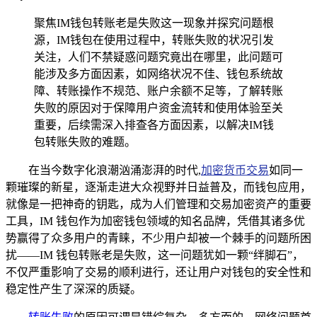
聚焦IM钱包转账老是失败这一现象并探究问题根
源，IM钱包在使用过程中，转账失败的状况引发
关注，人们不禁疑惑问题究竟出在哪里，此问题可
能涉及多方面因素，如网络状况不佳、钱包系统故
障、转账操作不规范、账户余额不足等，了解转账
失败的原因对于保障用户资金流转和使用体验至关
重要，后续需深入排查各方面因素，以解决IM钱
包转账失败的难题。
在当今数字化浪潮汹涌澎湃的时代,
加密货币交易
如同一
颗璀璨的新星，逐渐走进大众视野并日益普及，而钱包应用，
就像是一把神奇的钥匙，成为人们管理和交易加密资产的重要
工具，IM 钱包作为加密钱包领域的知名品牌，凭借其诸多优
势赢得了众多用户的青睐，不少用户却被一个棘手的问题所困
扰——IM 钱包转账老是失败，这一问题犹如一颗“绊脚石”，
不仅严重影响了交易的顺利进行，还让用户对钱包的安全性和
稳定性产生了深深的质疑。