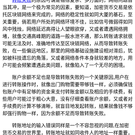
转账失败
的原因可谓是错综复杂、多方面的，网络问题首
当其冲，是一个极为常见的因素，要知道，加密货币交易是依
托区块链网络来完成的，网络的稳定性就如同大厦的基石，至
关重要，倘若用户所处的网络环境不佳，比如信号微弱得如同
风中残烛，网络延迟高得让人望眼欲穿，又或者遭遇网络拥
堵，就像交通高峰期的道路一般水泄不通，那么转账请求就很
可能无法及时、准确地传达至区块链网络，从而导致转账失
败，在一些偏远地区，那里的网络基础设施建设相对滞后，犹
如被科技遗忘的角落，又或者网络条件本身就较差的地方，用
户可能会频繁遭遇此类问题，就像陷入了一个无尽的困境。
账户余额不足也是导致转账失败的一个关键原因,用户在
进行转账操作时，就像出门购物需要带够钱一样，必须确保钱
包账户中有足够的资金来支付转账金额以及相应的手续费，有
些用户可能过于粗心大意，没有仔细查看账户余额，又或者对
手续费的计算不够清晰，就盲目地发起转账，结果就像钱不够
却强行购物一样，因为余额不足而导致转账失败。
转账地址的输入错误同样是一个不容忽视的问题,在加密
货币交易的世界里，转账地址就如同收件人的地址一样重要，