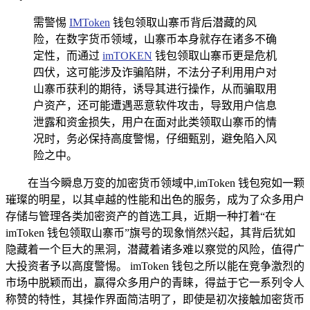
需警惕
IMToken
钱包领取山寨币背后潜藏的风
险，在数字货币领域，山寨币本身就存在诸多不确
定性，而通过
imTOKEN
钱包领取山寨币更是危机
四伏，这可能涉及诈骗陷阱，不法分子利用用户对
山寨币获利的期待，诱导其进行操作，从而骗取用
户资产，还可能遭遇恶意软件攻击，导致用户信息
泄露和资金损失，用户在面对此类领取山寨币的情
况时，务必保持高度警惕，仔细甄别，避免陷入风
险之中。
在当今瞬息万变的加密货币领域中,imToken 钱包宛如一颗
璀璨的明星，以其卓越的性能和出色的服务，成为了众多用户
存储与管理各类加密资产的首选工具，近期一种打着“在
imToken 钱包领取山寨币”旗号的现象悄然兴起，其背后犹如
隐藏着一个巨大的黑洞，潜藏着诸多难以察觉的风险，值得广
大投资者予以高度警惕。 imToken 钱包之所以能在竞争激烈的
市场中脱颖而出，赢得众多用户的青睐，得益于它一系列令人
称赞的特性，其操作界面简洁明了，即使是初次接触加密货币