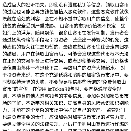
造成巨大的经济损失，即使没有泄露私钥等信息，领取山寨币
的过程也可能会导致钱包被植入恶意软件，这些恶意软件就像
隐藏在暗处的刺客，会在不知不觉中窃取用户的信息，使整个
钱包的安全受到严重威胁。 山寨币的市场价值极不稳定，犹
如海上的浮萍，随风飘荡，很多山寨币在发行初期，发行者会
通过操纵价格等手段吸引投资者，营造出一种繁荣的假象，这
种虚假的繁荣往往是短暂的，最终这些山寨币往往会走向归零
的结局，用户在领取山寨币后，可能会发现这些代币根本无法
在正规的交易平台上进行交易，或者即使能够交易，其价格也
会像自由落体一样迅速下跌，导致用户的资产大幅缩水。 对
于投资者来说，在这个充满诱惑和陷阱的加密货币市场中，要
时刻保持清醒的头脑，不要轻易相信那些所谓的“免费领取山
寨币”的宣传，在使用 imToken 钱包时，要严格遵守安全规
则，不随意向他人透露钱包的重要信息，要加强对加密货币市
场的了解，不断学习相关知识，提高自身的风险意识和识别能
力，才能在这个复杂的市场中保护好自己的资产。 监管部门
也肩负着重要的责任，应该加强对加密货币市场的监管力度，
要建立健全相关的法律法规，严厉打击利用山寨币进行诈骗的