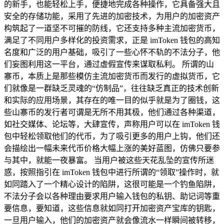
的新手，也能轻松上手，便捷地完成各种操作，它具备强大且
安全的存储功能，采用了先进的加密技术，为用户的加密资产
构筑起了一道坚不可摧的防线，它还支持多种主流加密货币，
满足了不同用户多样化的投资需求，正是 imToken 钱包的高知
名度和广泛的用户基础，吸引了一些心怀不轨的不法分子，他
们妄图利用这一平台，通过虚假宣传来谋取私利。 所谓的山
寨币，本质上是那些模仿主流加密货币而发行的虚拟货币，它
们就像是一群缺乏灵魂的“仿制品”，往往缺乏真正的技术创新
和实际的应用场景，其存在的唯一目的似乎就是为了圈钱，这
些山寨币的发行者可谓是无所不用其极，他们通过各种渠道，
如社交媒体、论坛等，大肆宣传，声称用户可以在 imToken 钱
包中轻松领取他们的代币，为了吸引更多的用户上钩，他们还
会描绘出一幅未来代币价格大幅上涨的美好蓝图，仿佛只要参
与其中，就能一夜暴富。 当用户被这些天花乱坠的宣传所迷
惑，按照指引在 imToken 钱包中进行所谓的“领取”操作时，就
如同踏入了一个精心设计的陷阱，这很可能是一个钓鱼陷阱，
不法分子会以各种理由要求用户输入钱包的私钥、助记词等重
要信息，要知道，这些信息就如同打开加密资产宝库的钥匙，
一旦用户输入，他们的加密资产就会像流水一样瞬间被转移，