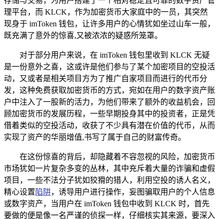
存储与交易，为用户搭建了一个相对稳定且可靠的数字资产管
理平台，而 KLCK，作为加密货币大家庭中的一员，其突然
现身于 imToken 钱包，让许多用户的心情犹如坐过山车一般，
既充满了意外的惊喜,又被浓浓的疑惑所笼罩。
对于部分用户来说，在 imToken 钱包里收到 KLCK 无疑
是一份意外之喜，这或许是他们参与了某个加密项目的空投活
动，又或者是相关项目方为了推广自家项目而进行的代币分
发，这种免费获取加密货币的方式，宛如在用户的数字资产账
户中注入了一股新的活力，为他们带来了额外的收益机会，回
顾加密货币的发展历程，一些早期投身其中的投资者，正是凭
借着类似的空投活动，收获了不少具有潜在价值的代币，从而
实现了资产的华丽增值,书写了属于自己的财富传奇。
在这份惊喜的背后，却隐藏着不容忽视的风险，加密货币
市场犹如一片复杂多变的丛林，其中充斥着大量的诈骗和虚假
项目，一些不法分子犹如狡猾的猎人，利用空投的诱人名义，
精心设置
陷阱
，诱导用户进行操作，妄图骗取用户的个人信息
或数字资产，当用户在 imToken 钱包中收到 KLCK 时，首先
要做的便是像一名严谨的侦探一样，仔细核实其来源，要深入