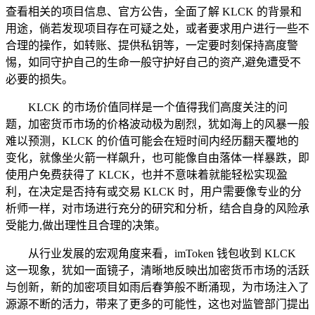
查看相关的项目信息、官方公告，全面了解 KLCK 的背景和
用途，倘若发现项目存在可疑之处，或者要求用户进行一些不
合理的操作，如转账、提供私钥等，一定要时刻保持高度警
惕，如同守护自己的生命一般守护好自己的资产,避免遭受不
必要的损失。
KLCK 的市场价值同样是一个值得我们高度关注的问
题，加密货币市场的价格波动极为剧烈，犹如海上的风暴一般
难以预测，KLCK 的价值可能会在短时间内经历翻天覆地的
变化，就像坐火箭一样飙升，也可能像自由落体一样暴跌，即
使用户免费获得了 KLCK，也并不意味着就能轻松实现盈
利，在决定是否持有或交易 KLCK 时，用户需要像专业的分
析师一样，对市场进行充分的研究和分析，结合自身的风险承
受能力,做出理性且合理的决策。
从行业发展的宏观角度来看，imToken 钱包收到 KLCK
这一现象，犹如一面镜子，清晰地反映出加密货币市场的活跃
与创新，新的加密项目如雨后春笋般不断涌现，为市场注入了
源源不断的活力，带来了更多的可能性，这也对监管部门提出