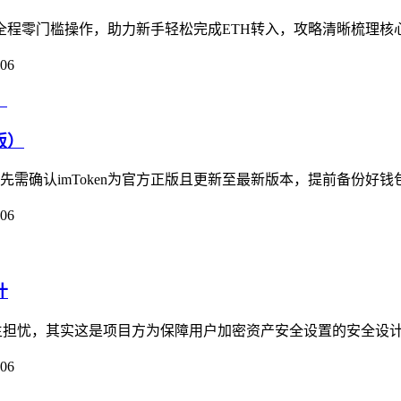
，全程零门槛操作，助力新手轻松完成ETH转入，攻略清晰梳理核心流程
-06
版）
首先需确认imToken为官方正版且更新至最新版本，提前备份好钱
-06
计
免心生担忧，其实这是项目方为保障用户加密资产安全设置的安全设计
-06