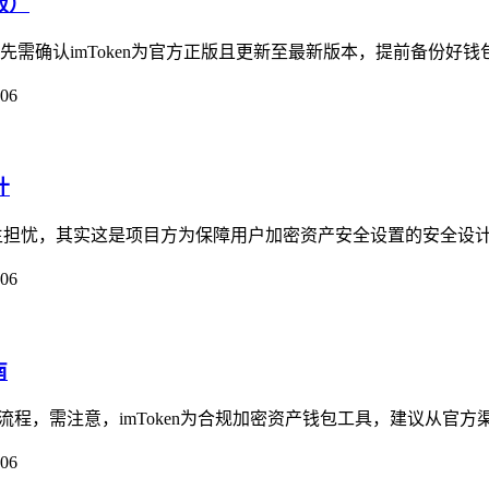
版）
首先需确认imToken为官方正版且更新至最新版本，提前备份好钱
-06
计
免心生担忧，其实这是项目方为保障用户加密资产安全设置的安全设计
-06
南
操作流程，需注意，imToken为合规加密资产钱包工具，建议从官方渠道
-06