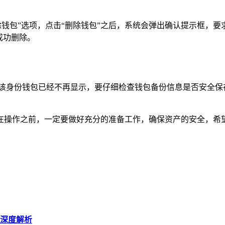
除钱包”选项，点击“删除钱包”之后，系统会弹出确认提示框，
成功删除。
面，确认该身份钱包已经不再显示，要仔细检查钱包备份信息是否安
过程，在操作之前，一定要做好充分的准备工作，确保资产的安全
链？深度解析