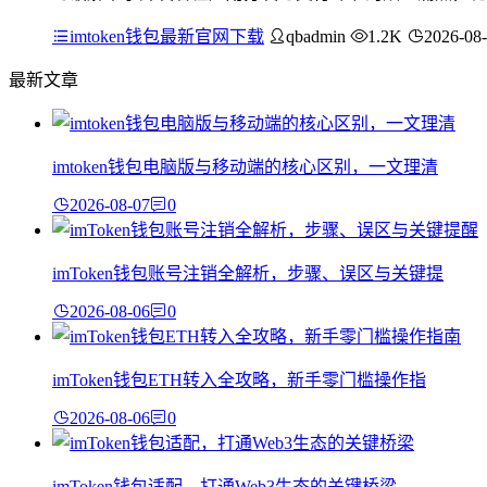
imtoken钱包最新官网下载
qbadmin
1.2K
2026-08
最新文章
imtoken钱包电脑版与移动端的核心区别，一文理清
2026-08-07
0
imToken钱包账号注销全解析，步骤、误区与关键提
2026-08-06
0
imToken钱包ETH转入全攻略，新手零门槛操作指
2026-08-06
0
imToken钱包适配，打通Web3生态的关键桥梁