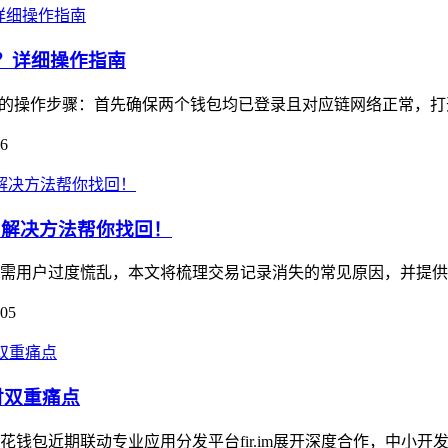
钱包？详细操作指南
ken钱包的操作步骤：首先确保两个钱包均已登录且对应链网络正常，打开i
06
和解决方法帮你找回！
需用户过度慌乱，本文将梳理交易记录消失的常见原因，并提供针
-05
付双重痛点
包近期联动专业应用分发平台fir.im展开深度合作，中小开发