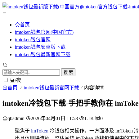
首页
imtoken钱包官网(中国官方)
imtoken钱包官网
imtoken钱包安卓版下载
imtoken钱包最新官网下载
搜 索
昼/夜
首页
imtoken钱包最新官网下载
内容详情
imtoken冷钱包下载-手把手教你在 imTo
qbadmin
2026年04月01日 11:58
1.1K
0
聚焦于
imToken
冷钱包相关操作，一方面涉及 imToke
出具体删除流程，整体围绕 imToken 冷钱包使用