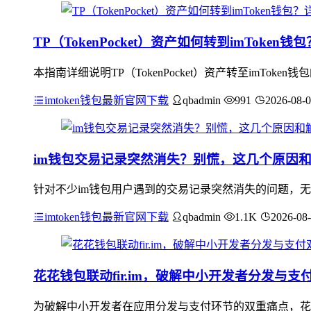
TP（TokenPocket）资产如何转到imToken
本指南详细说明TP（TokenPocket）资产转至imTo
imtoken钱包最新官网下载
qbadmin
991
2026-08-
im钱包交易记录突然消失？别慌，这几个原因
针对不少im钱包用户遇到的交易记录突然消失的问题，无
imtoken钱包最新官网下载
qbadmin
1.1K
2026-08
花花钱包联动fir.im，破解中小开发者分发与支
为破解中小开发者在应用分发与支付环节的双重痛点，花花钱