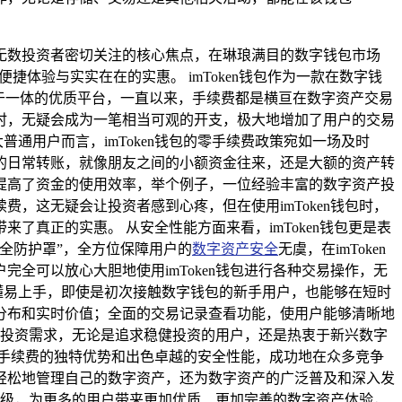
无数投资者密切关注的核心焦点，在琳琅满目的数字钱包市场
捷体验与实实在在的实惠。 imToken钱包作为一款在数字钱
于一体的优质平台，一直以来，手续费都是横亘在数字资产交易
时，无疑会成为一笔相当可观的开支，极大地增加了用户的交易
普通用户而言，imToken钱包的零手续费政策宛如一场及时
的日常转账，就像朋友之间的小额资金往来，还是大额的资产转
提高了资金的使用效率，举个例子，一位经验丰富的数字资产投
，这无疑会让投资者感到心疼，但在使用imToken钱包时，
真正的实惠。 从安全性能方面来看，imToken钱包更是表
全防护罩”，全方位保障用户的
数字资产安全
无虞，在imToken
全可以放心大胆地使用imToken钱包进行各种交易操作，无
易懂易上手，即使是初次接触数字钱包的新手用户，也能够在短时
分布和实时价值；全面的交易记录查看功能，使用户能够清晰地
化的投资需求，无论是追求稳健投资的用户，还是热衷于新兴数字
借其零手续费的独特优势和出色卓越的安全性能，成功地在众多竞争
轻松地管理自己的数字资产，还为数字资产的广泛普及和深入发
务升级，为更多的用户带来更加优质、更加完善的数字资产体验，