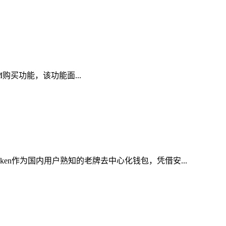
AM购买功能，该功能面...
en作为国内用户熟知的老牌去中心化钱包，凭借安...