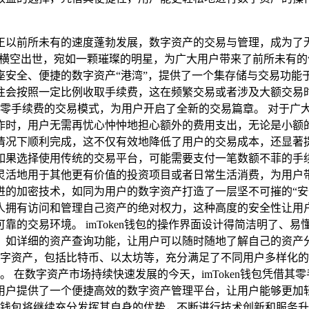
正以前所未有的速度蓬勃发展，数字资产的交易与管理，成为了
优势横空出世，宛如一颗璀璨的明星，为广大用户带来了前所未有的便
座安全、便捷的数字资产“港湾”，提供了一个集存储与交易功能
往会按照一定比例收取手续费，这在频繁交易或者涉及大额交易
了零手续费的交易模式，为用户开启了全新的交易篇章。 对于广大
作时，用户无需再忧心忡忡地担心额外的费用支出，无论是小额
情况下顺利完成，这不仅有效地降低了用户的交易成本，还显著
果选择使用传统的交易平台，可能需要支付一笔数额不菲的手续费
活地用于其他更有价值的投资项目或者日常生活消费，为用户带来了
进的加密技术，如同为用户的数字资产打造了一层坚不可摧的“安
拥有访问和管理自己资产的绝对权力，这种高度的安全性让用户完
靠的交易环境。 imToken钱包的操作界面设计得简洁明了、
，如详细的资产查询功能，让用户可以随时随地了解自己的资产
流的数字资产，包括比特币、以太坊等，充分满足了不同用户多样
择。 在数字资产市场持续快速发展的今天，imToken钱包凭
用户提供了一个便捷高效的数字资产管理平台，让用户能够更加
ken钱包将继续充分发挥其自身的优势，不断进行技术创新和服