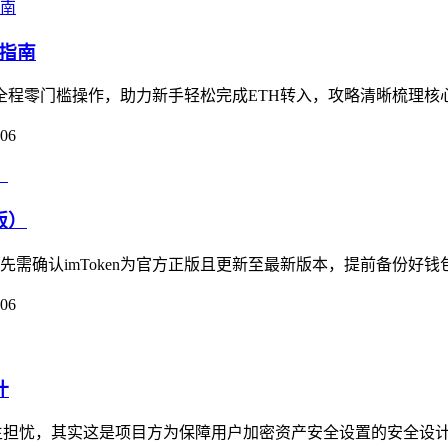
作指南
，全程零门槛操作，助力新手轻松完成ETH转入，攻略清晰梳理核心流程
-06
版）
首先需确认imToken为官方正版且更新至最新版本，提前备份好钱
-06
计
免心生担忧，其实这是项目方为保障用户加密资产安全设置的安全设计