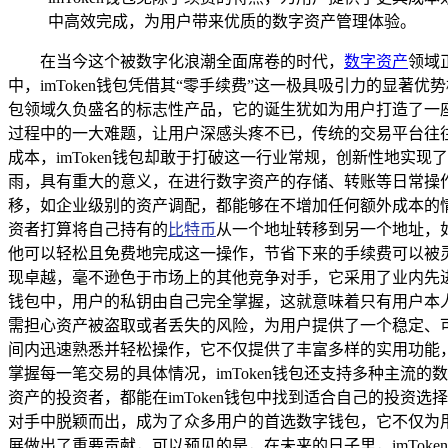
中高效完成，为用户带来优质的数字资产管理体验。
在当今这个被数字化浪潮全面席卷的时代，
数字资产
领域
中，imToken钱包凭借其“零手续费”这一极具吸引力的显著
包领域久负盛名的标志性产品，它的诞生犹如为用户打造了一
过程中的一大难题，让用户深感头疼不已，传统的交易平台往
成本，imToken钱包却敢于打破这一行业常规，创新性地实现
雨，具有重大的意义，在进行数字资产的存储、转账等日常操
移，如企业级别的资产调配，都能够在不增加任何额外成本的
资者打算将自己持有的
比特币
从一个地址转移到另一个地址，如
他可以轻松且免费地完成这一操作，节省下来的手续费可以被灵
现卓越，毫不逊色于市场上的其他竞争对手，它采用了业内先
钱包中，用户的私钥由自己完全掌握，这就意味着只有用户本人
需担心资产被盗取或者丢失的风险，为用户提供了一个稳定、可
间内迅速熟悉并轻松操作，它不仅提供了丰富多样的实用功能
掌握每一笔交易的具体情况，imToken钱包还支持多种主
资产的投资者，都能在imToken钱包中找到适合自己的投资选
对手中脱颖而出，成为了众多用户的首选数字钱包，它不仅为
展做出了重要贡献，可以预见的是，在未来的日子里，imTo