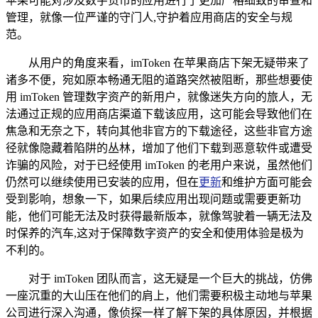
苹果可能对涉及数字货币的应用进行了更加严格细致的审查和
管理，就像一位严谨的守门人,守护着应用商店的安全与规
范。
从用户的角度来看，imToken 在苹果商店下架无疑带来了
诸多不便，宛如原本畅通无阻的道路突然被阻断，那些想要使
用 imToken 管理数字资产的新用户，就像迷失方向的旅人，无
法通过正规的应用商店渠道下载该应用，这可能会导致他们在
焦急和无奈之下，转向其他非官方的下载途径，这些非官方途
径就像隐藏着陷阱的丛林，增加了他们下载到恶意软件或遭受
诈骗的风险，对于已经使用 imToken 的老用户来说，虽然他们
仍然可以继续使用已安装的应用，但在
更新
和维护方面可能会
受到影响，想象一下，如果后续应用出现问题或需要更新功
能，他们可能无法及时获得最新版本，就像驾驶着一辆无法及
时保养的汽车,这对于保障数字资产的安全和使用体验是极为
不利的。
对于 imToken 团队而言，这无疑是一个巨大的挑战，仿佛
一座沉重的大山压在他们的肩上，他们需要积极主动地与苹果
公司进行深入沟通，像侦探一样了解下架的具体原因，并根据