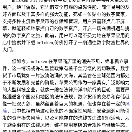
imToken 之所以能在数字货币爱好者群体中拥有大量忠实
用户，绝非偶然，它凭借安全可靠的卓越性能、简洁易用的友
好界面以及丰富多样的强大功能，宛如一位贴心的数字管家，
支持多种主流数字货币的存储和管理，用户只需轻点几下屏
幕，就能轻松地掌控自己的数字资产，开启一场充满机遇与挑
战的数字资产之旅，此前，用户可以毫不费力地在苹果应用商
店中搜索并下载 imToken,仿佛打开了一扇通往数字财富世界的
大门。
但如今，imToken 在苹果商店里的消失不见，绝非孤立事
件，这一情况或许与监管政策有着千丝万缕的密切联系，数字
货币市场犹如一片波涛汹涌的大海，其监管在全球范围内都处
于不断发展和完善的阶段，苹果公司作为一家具有广泛影响力
的大型科技企业，就像一艘在法律海洋中航行的巨轮，需要严
格遵循各个国家和地区的法律法规，数字货币的交易和存储就
像一把双刃剑，虽然蕴含着巨大的机遇，但也存在着一定的
风
险
，其中包括市场波动带来的不确定性风险、安全漏洞可能引
发的资产损失风险，以及可能存在的洗钱等违法犯罪活动，为
了避免潜在的法律风险，维护应用商店的合规性与健康生态，