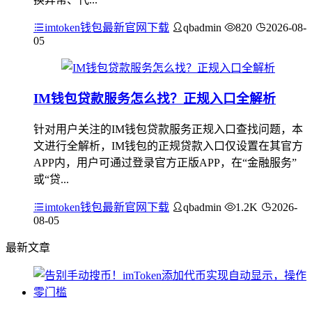
imtoken钱包最新官网下载
qbadmin
820
2026-08-
05
IM钱包贷款服务怎么找？正规入口全解析
针对用户关注的IM钱包贷款服务正规入口查找问题，本
文进行全解析，IM钱包的正规贷款入口仅设置在其官方
APP内，用户可通过登录官方正版APP，在“金融服务”
或“贷...
imtoken钱包最新官网下载
qbadmin
1.2K
2026-
08-05
最新文章