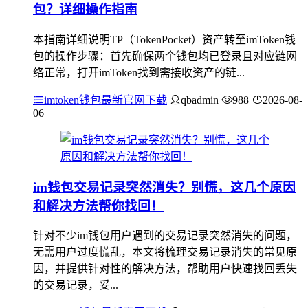
包？详细操作指南
本指南详细说明TP（TokenPocket）资产转至imToken钱
包的操作步骤：首先确保两个钱包均已登录且对应链网
络正常，打开imToken找到需接收资产的链...
imtoken钱包最新官网下载
qbadmin
988
2026-08-
06
im钱包交易记录突然消失？别慌，这几个原因
和解决方法帮你找回！
针对不少im钱包用户遇到的交易记录突然消失的问题，
无需用户过度慌乱，本文将梳理交易记录消失的常见原
因，并提供针对性的解决方法，帮助用户快速找回丢失
的交易记录，妥...