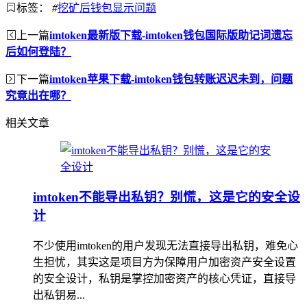
标签：
#
挖矿后钱包显示问题
上一篇
imtoken最新版下载-imtoken钱包国际版助记词遗忘
后如何登陆？
下一篇
imtoken苹果下载-imtoken钱包转账迟迟未到，问题
究竟出在哪？
相关文章
imtoken不能导出私钥？别慌，这是它的安全设
计
不少使用imtoken的用户发现无法直接导出私钥，难免心
生担忧，其实这是项目方为保障用户加密资产安全设置
的安全设计，私钥是掌控加密资产的核心凭证，直接导
出私钥易...