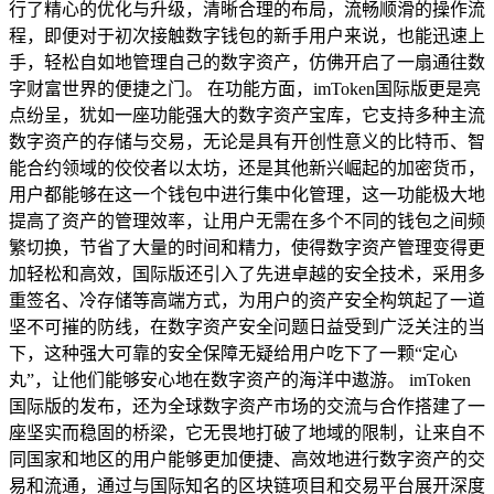
行了精心的优化与升级，清晰合理的布局，流畅顺滑的操作流
程，即便对于初次接触数字钱包的新手用户来说，也能迅速上
手，轻松自如地管理自己的数字资产，仿佛开启了一扇通往数
字财富世界的便捷之门。 在功能方面，imToken国际版更是亮
点纷呈，犹如一座功能强大的数字资产宝库，它支持多种主流
数字资产的存储与交易，无论是具有开创性意义的比特币、智
能合约领域的佼佼者以太坊，还是其他新兴崛起的加密货币，
用户都能够在这一个钱包中进行集中化管理，这一功能极大地
提高了资产的管理效率，让用户无需在多个不同的钱包之间频
繁切换，节省了大量的时间和精力，使得数字资产管理变得更
加轻松和高效，国际版还引入了先进卓越的安全技术，采用多
重签名、冷存储等高端方式，为用户的资产安全构筑起了一道
坚不可摧的防线，在数字资产安全问题日益受到广泛关注的当
下，这种强大可靠的安全保障无疑给用户吃下了一颗“定心
丸”，让他们能够安心地在数字资产的海洋中遨游。 imToken
国际版的发布，还为全球数字资产市场的交流与合作搭建了一
座坚实而稳固的桥梁，它无畏地打破了地域的限制，让来自不
同国家和地区的用户能够更加便捷、高效地进行数字资产的交
易和流通，通过与国际知名的区块链项目和交易平台展开深度