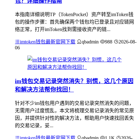
包？详细操作指南
本指南详细说明TP（TokenPocket）资产转至imToken钱
包的操作步骤：首先确保两个钱包均已登录且对应链网
络正常，打开imToken找到需接收资产的链...
imtoken钱包最新官网下载
qbadmin
988
2026-08-
06
im钱包交易记录突然消失？别慌，这几个原因
和解决方法帮你找回！
针对不少im钱包用户遇到的交易记录突然消失的问题，
无需用户过度慌乱，本文将梳理交易记录消失的常见原
因，并提供针对性的解决方法，帮助用户快速找回丢失
的交易记录，妥...
imtoken钱包最新官网下载
qbadmin
1.1K
2026-