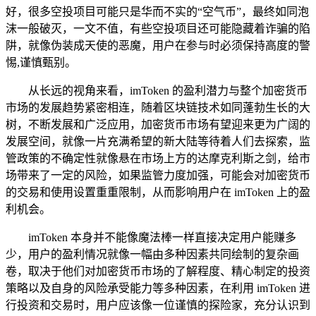
好，很多空投项目可能只是华而不实的“空气币”，最终如同泡
沫一般破灭，一文不值，有些空投项目还可能隐藏着诈骗的陷
阱，就像伪装成天使的恶魔，用户在参与时必须保持高度的警
惕,谨慎甄别。
从长远的视角来看，imToken 的盈利潜力与整个加密货币
市场的发展趋势紧密相连，随着区块链技术如同蓬勃生长的大
树，不断发展和广泛应用，加密货币市场有望迎来更为广阔的
发展空间，就像一片充满希望的新大陆等待着人们去探索，监
管政策的不确定性就像悬在市场上方的达摩克利斯之剑，给市
场带来了一定的风险，如果监管力度加强，可能会对加密货币
的交易和使用设置重重限制，从而影响用户在 imToken 上的盈
利机会。
imToken 本身并不能像魔法棒一样直接决定用户能赚多
少，用户的盈利情况就像一幅由多种因素共同绘制的复杂画
卷，取决于他们对加密货币市场的了解程度、精心制定的投资
策略以及自身的风险承受能力等多种因素，在利用 imToken 进
行投资和交易时，用户应该像一位谨慎的探险家，充分认识到