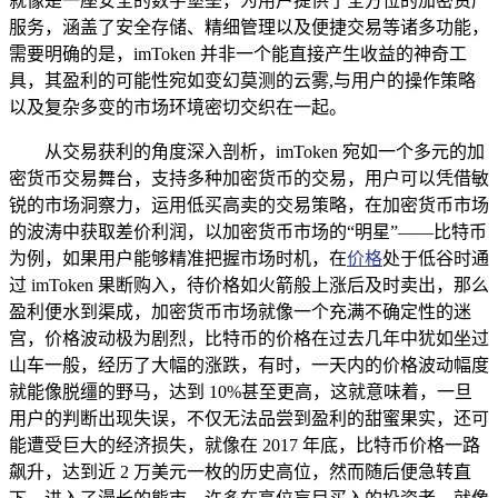
就像是一座安全的数字堡垒，为用户提供了全方位的加密资产
服务，涵盖了安全存储、精细管理以及便捷交易等诸多功能，
需要明确的是，imToken 并非一个能直接产生收益的神奇工
具，其盈利的可能性宛如变幻莫测的云雾,与用户的操作策略
以及复杂多变的市场环境密切交织在一起。
从交易获利的角度深入剖析，imToken 宛如一个多元的加
密货币交易舞台，支持多种加密货币的交易，用户可以凭借敏
锐的市场洞察力，运用低买高卖的交易策略，在加密货币市场
的波涛中获取差价利润，以加密货币市场的“明星”——比特币
为例，如果用户能够精准把握市场时机，在
价格
处于低谷时通
过 imToken 果断购入，待价格如火箭般上涨后及时卖出，那么
盈利便水到渠成，加密货币市场就像一个充满不确定性的迷
宫，价格波动极为剧烈，比特币的价格在过去几年中犹如坐过
山车一般，经历了大幅的涨跌，有时，一天内的价格波动幅度
就能像脱缰的野马，达到 10%甚至更高，这就意味着，一旦
用户的判断出现失误，不仅无法品尝到盈利的甜蜜果实，还可
能遭受巨大的经济损失，就像在 2017 年底，比特币价格一路
飙升，达到近 2 万美元一枚的历史高位，然而随后便急转直