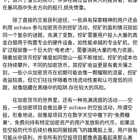
下，进入了漫长的熊市，许多在高位盲目买入的投资者，就像
在暴风雨中失去方向的船只,损失惨重。
除了直接的交易获利途径，一些具有探索精神的用户还会
利用 imToken 参与加密货币的挖矿活动，挖矿的盈利情况就如
同一个复杂的谜题，充满了变数，挖矿需要用户投入大量的真
金白银用于购置专业的硬件设备，如性能卓越的专业矿机，挖
矿过程就像一个巨大的“电老虎”，需要消耗大量的电力资源，
随着加密货币挖矿难度如同登山一般不断增加，挖矿的成本也
在持续攀升，不同的加密货币，其挖矿收益更是有着天壤之
别，一些小众加密货币在初期可能会像一颗耀眼的流星，挖矿
收益较高，但它们往往伴随着市场流动性差和认可度低的问
题，就像隐藏在黑暗中的陷阱,存在较大的风险。
在加密货币的世界里，还有一种充满诱惑的活动——空
投，一些加密项目会推出基于 imToken 的空投活动，所谓空
投，形象地说，就像是项目方在数字天空中撒下的“免费糖
果”，免费向持有特定加密资产的用户发放新的代币，如果这
些空投的代币后续价格如同展翅高飞的雄鹰般上涨，用户就有
可能从中获利，并非所有的空投项目都像表面看起来那么美