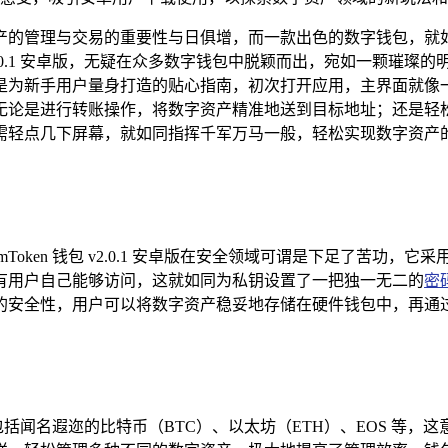
产的管理与交易的重要性与日俱增，而一款出色的数字钱包，就
 v2.0.1 安卓版，无疑在众多数字钱包中脱颖而出，宛如一颗
洁且直观，仿佛是为新手用户量身打造的贴心指南，初次打开应用，主界
无论是进行转账操作，将数字资产精准地送到目标地址；还是轻
需轻点几下屏幕，就如同指挥千军万马一般，轻松实现数字资产的
oken 钱包 v2.0.1 安卓版在安全领域可谓是下足了苦功
有用户自己能够访问，这就如同为私钥设置了一把独一无二的
密
全性，用户可以将数字资产稳妥地存储在硬件钱包中，再通过 im
资产，其中包括闻名遐迩的比特币（BTC）、以太坊（ETH）、EOS