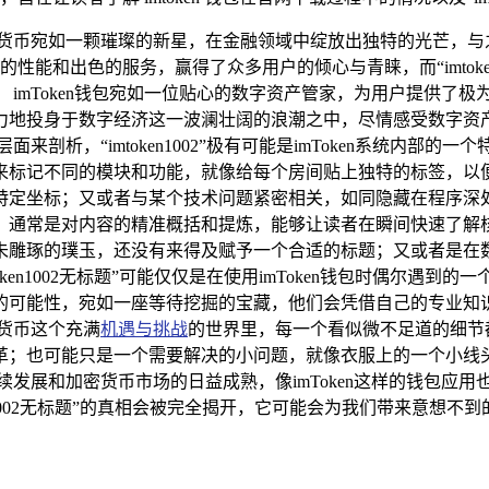
密货币宛如一颗璀璨的新星，在金融领域中绽放出独特的光芒，与
越的性能和出色的服务，赢得了众多用户的倾心与青睐，而“imtok
 imToken钱包宛如一位贴心的数字资产管家，为用户提供了
投身于数字经济这一波澜壮阔的浪潮之中，尽情感受数字资产带来的无
剖析，“imtoken1002”极有可能是imToken系统内
标记不同的模块和功能，就像给每个房间贴上独特的标签，以便于
定坐标；又或者与某个技术问题紧密相关，如同隐藏在程序深处
，通常是对内容的精准概括和提炼，能够让读者在瞬间快速了解核
未雕琢的璞玉，还没有来得及赋予一个合适的标题；又或者是在
ken1002无标题”可能仅仅是在使用imToken钱包时偶尔
的可能性，宛如一座等待挖掘的宝藏，他们会凭借自己的专业知
货币这个充满
机遇与挑战
的世界里，每一个看似微不足道的细节都可
革；也可能只是一个需要解决的小问题，就像衣服上的一个小线
续发展和加密货币市场的日益成熟，像imToken这样的钱包应
en1002无标题”的真相会被完全揭开，它可能会为我们带来意想