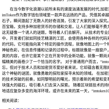
在当今数字化浪潮以前所未有的速度汹涌发展的时代,加
imToken作为数字钱包领域里一款声名远扬的产品，凭借其卓
石子，瞬间激起了无数人的好奇涟漪，引发了大家的深入探究。
百宝箱，支持多种加密货币的存储和交易，让人们能够毫不费力地
这无疑像一个诱人的谜题，等待着人们去解开。 从技术的专业层面来
中，开发者们就如同技艺精湛的工匠，会使用各种各样的代码来
的代码，它可能指向某个特定的操作流程，就像地图上的一个特
神秘色彩，在信息传播和记录的过程中，标题就像是一扇窗户
类的内容，也许它是某个正在开发中的全新功能，就像一颗尚
幅精美的画卷少了一个恰当的名字。 对于普通用户而言，“imto
忘，但对于技术人员和加密货币爱好者来说，它却蕴含着无限
这个神秘的谜团，就像勇敢的探险家探寻未知的领域。 在加密
的技术突破的前奏，如同黎明前的曙光，预示着新的希望和变
块强大的磁石，吸引着人们去深入探索。 随着区块链技术的持
地适应复杂多变的海洋环境，或许在未来的某一天，“imtok
相关阅读：