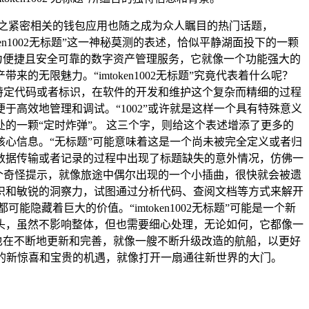
之紧密相关的钱包应用也随之成为众人瞩目的热门话题，
en1002无标题”这一神秘莫测的表述，恰似平静湖面投下的一颗
极为便捷且安全可靠的数字资产管理服务，它就像一个功能强大的
限魅力。“imtoken1002无标题”究竟代表着什么呢？
部的一个特定代码或者标识，在软件的开发和维护这个复杂而精细的过程
高效地管理和调试。“1002”或许就是这样一个具有特殊意义
的一颗“定时炸弹”。 这三个字，则给这个表述增添了更多的
心信息。“无标题”可能意味着这是一个尚未被完全定义或者归
数据传输或者记录的过程中出现了标题缺失的意外情况，仿佛一
遇到的一个奇怪提示，就像旅途中偶尔出现的一个小插曲，很快就会被遗
识和敏锐的洞察力，试图通过分析代码、查阅文档等方式来解开
能隐藏着巨大的价值。“imtoken1002无标题”可能是一个新
头，虽然不影响整体，但也需要细心处理，无论如何，它都像一
用也在不断地更新和完善，就像一艘不断升级改造的航船，以更好
不到的新惊喜和宝贵的机遇，就像打开一扇通往新世界的大门。