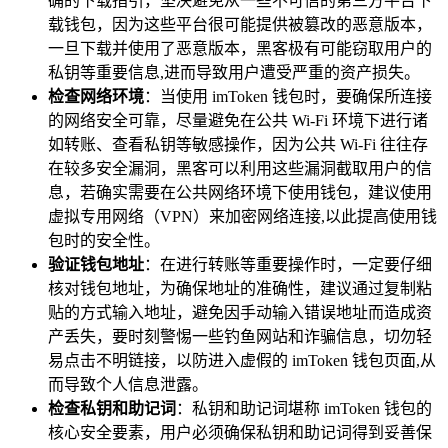
确的下载指引，坚决避免从一些不可信的第三方平台下
载钱包，因为这些平台很可能提供被篡改的恶意版本，
一旦下载并使用了恶意版本，黑客极有可能窃取用户的
私钥等重要信息,进而导致用户遭受严重的资产损失。
检查网络环境
：当使用 imToken 钱包时，要确保所连接
的网络安全可靠，尽量避免在公共 Wi-Fi 环境下进行诸
如转账、查看私钥等敏感操作，因为公共 Wi-Fi 往往存
在较多安全漏洞，黑客可以利用这些漏洞截取用户的信
息，若确实需要在公共网络环境下使用钱包，建议使用
虚拟专用网络（VPN）来加密网络连接,以此提高使用钱
包时的安全性。
验证钱包地址
：在进行转账等重要操作时，一定要仔细
核对钱包地址，为确保地址的准确性，建议通过复制粘
贴的方式输入地址，避免因手动输入错误地址而造成资
产丢失，要时刻警惕一些钓鱼网站和诈骗信息，切勿轻
易点击不明链接，以防进入虚假的 imToken 钱包页面,从
而导致个人信息泄露。
检查私钥和助记词
：私钥和助记词堪称 imToken 钱包的
核心安全要素，用户必须确保私钥和助记词得到妥善保