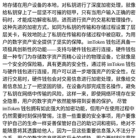
地存储在用户设备的本地，对私钥进行了深度加密处理，就像
给私钥穿上了一层坚不可摧的铠甲，只有当用户输入正确的密
码时，才能成功解密私钥，进而进行资产的交易和管理操作，
这种先进的加密方式，如同为私钥的传输和存储过程设置了层
层关卡，有效地防止了私钥在传输和存储过程中被窃取，为用
户的数字资产安全提供了坚实的保障。 imToken 钱包还具备一
项极具创新性的功能——支持与硬件钱包进行连接，硬件钱包
是一种专门为存储数字资产而精心设计的物理设备，它就像是
一个安全的保险箱，具有更高的安全性，通过将 imToken 钱包
与硬件钱包进行连接，用户可以进一步增强资产的安全性，在
进行交易时，硬件钱包会对交易信息进行加密处理，就像给交
易信息加上了一把坚固的锁，在设备内部完成签名操作，避免
了私钥在网络中传输的风险，这样一来，即使网络环境存在安
全隐患，用户的数字资产依然能够得到妥善的保护。 尽管
imToken 钱包拥有如此强大的加密功能，但用户在使用过程中
仍然需要时刻保持警惕，注意一些重要的安全事项，用户要像
守护自己的生命一样妥善保管好自己的助记词和密码，绝对不
能随意将其透露给他人，因为一旦这些重要信息落入不法分子