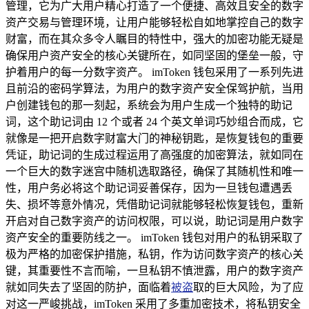
管理，它为广大用户精心打造了一个便捷、高效且安全的数字
资产交易与管理环境，让用户能够轻松自如地掌控自己的数字
财富，而在其众多令人瞩目的特性中，强大的加密功能无疑是
确保用户资产安全的核心关键所在，如同坚固的堡垒一般，守
护着用户的每一分数字资产。 imToken 钱包采用了一系列先进
且前沿的密码学算法，为用户的数字资产安全保驾护航，当用
户创建钱包的那一刻起，系统会为用户生成一个独特的助记
词，这个助记词由 12 个或者 24 个英文单词巧妙组合而成，它
就像是一把开启数字财富大门的神秘钥匙，是恢复钱包的重要
凭证，助记词的生成过程运用了高强度的加密算法，就如同在
一个巨大的数字迷宫中随机选取路径，确保了其随机性和唯一
性，用户务必将这个助记词妥善保存，因为一旦钱包遭遇丢
失、损坏等意外情况，凭借助记词就能够轻松恢复钱包，重新
开启对自己数字资产的访问权限，可以说，助记词是用户数字
资产安全的重要防线之一。 imToken 钱包对用户的私钥采取了
极为严格的加密保护措施，私钥，作为访问数字资产的核心关
键，其重要性不言而喻，一旦私钥不慎泄露，用户的数字资产
就如同失去了坚固的防护，面临着
被盗
取的巨大风险，为了应
对这一严峻挑战，imToken 采用了多重加密技术，将私钥安全