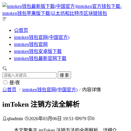
首页
imtoken钱包官网(中国官方)
imtoken钱包官网
imtoken钱包安卓版下载
imtoken钱包最新官网下载
搜 索
昼/夜
首页
imtoken钱包官网(中国官方)
内容详情
imToken 注销方法全解析
qbadmin
2026年03月06日 19:53
979
0
本文聚焦于 imToken 注销方法的全面解析，详细介