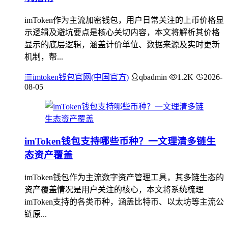
imToken作为主流加密钱包，用户日常关注的上币价格显
示逻辑及避坑要点是核心关切内容，本文将解析其价格
显示的底层逻辑，涵盖计价单位、数据来源及实时更新
机制，帮...
imtoken钱包官网(中国官方)
qbadmin
1.2K
2026-
08-05
imToken钱包支持哪些币种？一文理清多链生
态资产覆盖
imToken钱包作为主流数字资产管理工具，其多链生态的
资产覆盖情况是用户关注的核心，本文将系统梳理
imToken支持的各类币种，涵盖比特币、以太坊等主流公
链原...